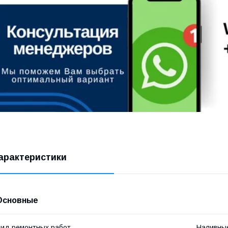
арактеристики
Основные
ид ремонтных работ
Наливны