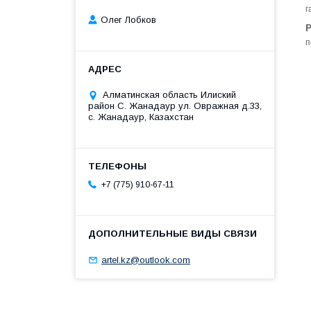
г
Олег Лобков
п
Алматинская область Илиский
район С. Жанадаур ул. Овражная д.33,
с. Жанадаур, Казахстан
+7 (775) 910-67-11
artel.kz@outlook.com