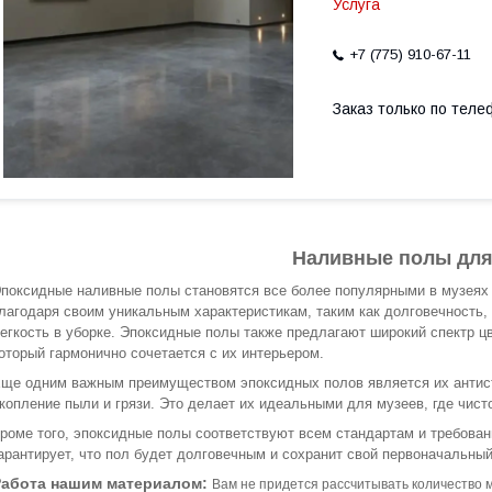
Услуга
+7 (775) 910-67-11
Заказ только по теле
Наливные полы для
поксидные наливные полы становятся все более популярными в музеях 
лагодаря своим уникальным характеристикам, таким как долговечность,
егкость в уборке. Эпоксидные полы также предлагают широкий спектр цв
оторый гармонично сочетается с их интерьером.
ще одним важным преимуществом эпоксидных полов является их антист
копление пыли и грязи. Это делает их идеальными для музеев, где чис
роме того, эпоксидные полы соответствуют всем стандартам и требован
арантирует, что пол будет долговечным и сохранит свой первоначальный
Работа нашим материалом:
Вам не придется рассчитывать количество 