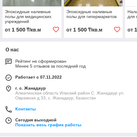
Эпоксидные наливные
Эпоксидные наливные
Нали
полы для медицинских
полы для гипермаркетов
для 
учреждений
1 500
1 500
от
₸/кв.м
от
₸/кв.м
от
О нас
Рейтинг не сформирован
Менее 5 отзывов за последний год
Работает с 07.11.2022
г. с. Жанадаур
Алматинская область Илиский район С. Жанадаур ул.
Овражная д.33, с. Жанадаур, Казахстан
Контакты
Сегодня выходной
Показать весь график работы