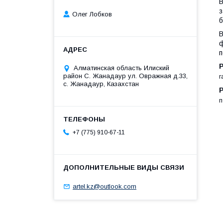
В
з
Олег Лобков
б
В
ф
п
Алматинская область Илиский
район С. Жанадаур ул. Овражная д.33,
г
с. Жанадаур, Казахстан
п
+7 (775) 910-67-11
artel.kz@outlook.com