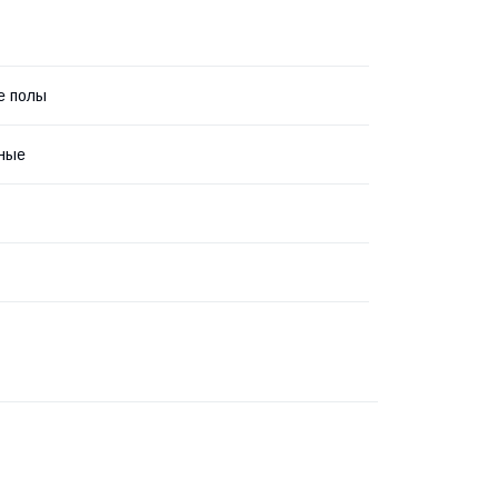
е полы
ные