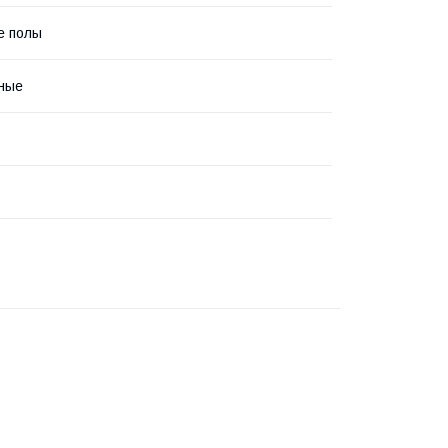
е полы
ные