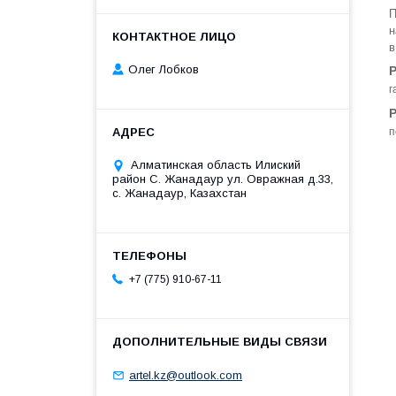
П
н
в
Олег Лобков
г
п
Алматинская область Илиский
район С. Жанадаур ул. Овражная д.33,
с. Жанадаур, Казахстан
+7 (775) 910-67-11
artel.kz@outlook.com