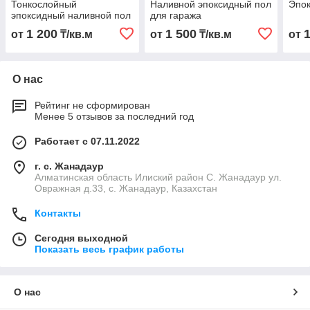
Тонкослойный
Наливной эпоксидный пол
Эпок
эпоксидный наливной пол
для гаража
1 200
1 500
от
₸/кв.м
от
₸/кв.м
от
О нас
Рейтинг не сформирован
Менее 5 отзывов за последний год
Работает с 07.11.2022
г. с. Жанадаур
Алматинская область Илиский район С. Жанадаур ул.
Овражная д.33, с. Жанадаур, Казахстан
Контакты
Сегодня выходной
Показать весь график работы
О нас