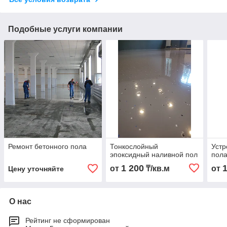
Подобные услуги компании
Ремонт бетонного пола
Тонкослойный
Устр
эпоксидный наливной пол
пол
1 200
от
₸/кв.м
от
Цену уточняйте
О нас
Рейтинг не сформирован