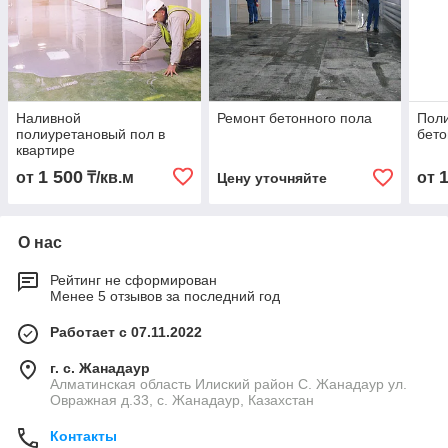
Наливной
Ремонт бетонного пола
Пол
полиуретановый пол в
бето
квартире
1 500
от
₸/кв.м
от
Цену уточняйте
О нас
Рейтинг не сформирован
Менее 5 отзывов за последний год
Работает с 07.11.2022
г. с. Жанадаур
Алматинская область Илиский район С. Жанадаур ул.
Овражная д.33, с. Жанадаур, Казахстан
Контакты