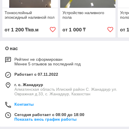
Тонкослойный
Устройство наливного
Устр
эпоксидный наливной пол
пола
пол
1 200
1 000
от
₸/кв.м
от
₸
от
О нас
Рейтинг не сформирован
Менее 5 отзывов за последний год
Работает с 07.11.2022
г. с. Жанадаур
Алматинская область Илиский район С. Жанадаур ул.
Овражная д.33, с. Жанадаур, Казахстан
Контакты
Сегодня работает с 08:00 до 18:00
Показать весь график работы