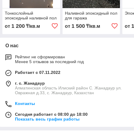
Тонкослойный
Наливной эпоксидный пол
Эпок
эпоксидный наливной пол
для гаража
1 200
1 500
от
₸/кв.м
от
₸/кв.м
от
О нас
Рейтинг не сформирован
Менее 5 отзывов за последний год
Работает с 07.11.2022
г. с. Жанадаур
Алматинская область Илиский район С. Жанадаур ул.
Овражная д.33, с. Жанадаур, Казахстан
Контакты
Сегодня работает с 08:00 до 18:00
Показать весь график работы